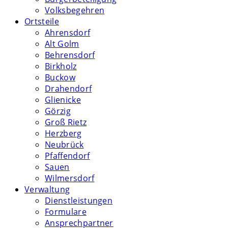
Volksbegehren
Ortsteile
Ahrensdorf
Alt Golm
Behrensdorf
Birkholz
Buckow
Drahendorf
Glienicke
Görzig
Groß Rietz
Herzberg
Neubrück
Pfaffendorf
Sauen
Wilmersdorf
Verwaltung
Dienstleistungen
Formulare
Ansprechpartner