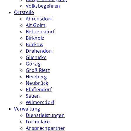
Volksbegehren
Ortsteile
Ahrensdorf
Alt Golm
Behrensdorf
Birkholz
Buckow
Drahendorf
Glienicke
Görzig
Groß Rietz
Herzberg
Neubrück
Pfaffendorf
Sauen
Wilmersdorf
Verwaltung
Dienstleistungen
Formulare
Ansprechpartner