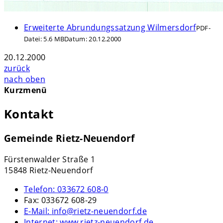
Erweiterte Abrundungssatzung Wilmersdorf
PDF-
Datei:
5.6 MB
Datum:
20.12.2000
20.12.2000
zurück
nach oben
Kurzmenü
Kontakt
Gemeinde Rietz-Neuendorf
Fürstenwalder Straße 1
15848 Rietz-Neuendorf
Telefon:
033672 608-0
Fax:
033672 608-29
E-Mail:
info@rietz-neuendorf.de
Internet:
www.rietz-neuendorf.de