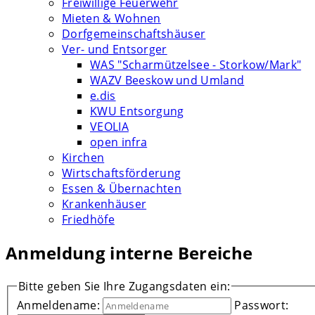
Freiwillige Feuerwehr
Mieten & Wohnen
Dorfgemeinschaftshäuser
Ver- und Entsorger
WAS "Scharmützelsee - Storkow/Mark"
WAZV Beeskow und Umland
e.dis
KWU Entsorgung
VEOLIA
open infra
Kirchen
Wirtschaftsförderung
Essen & Übernachten
Krankenhäuser
Friedhöfe
Anmeldung interne Bereiche
Bitte geben Sie Ihre Zugangsdaten ein:
Anmeldename:
Passwort: