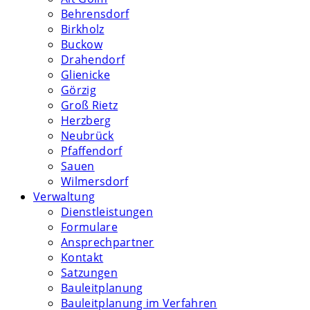
Behrensdorf
Birkholz
Buckow
Drahendorf
Glienicke
Görzig
Groß Rietz
Herzberg
Neubrück
Pfaffendorf
Sauen
Wilmersdorf
Verwaltung
Dienstleistungen
Formulare
Ansprechpartner
Kontakt
Satzungen
Bauleitplanung
Bauleitplanung im Verfahren