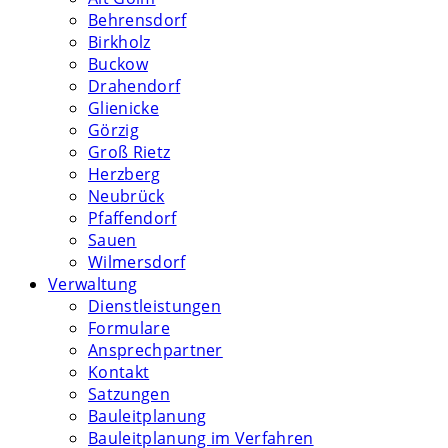
Behrensdorf
Birkholz
Buckow
Drahendorf
Glienicke
Görzig
Groß Rietz
Herzberg
Neubrück
Pfaffendorf
Sauen
Wilmersdorf
Verwaltung
Dienstleistungen
Formulare
Ansprechpartner
Kontakt
Satzungen
Bauleitplanung
Bauleitplanung im Verfahren