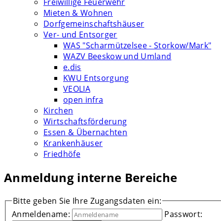
Freiwillige Feuerwehr
Mieten & Wohnen
Dorfgemeinschaftshäuser
Ver- und Entsorger
WAS "Scharmützelsee - Storkow/Mark"
WAZV Beeskow und Umland
e.dis
KWU Entsorgung
VEOLIA
open infra
Kirchen
Wirtschaftsförderung
Essen & Übernachten
Krankenhäuser
Friedhöfe
Anmeldung interne Bereiche
Bitte geben Sie Ihre Zugangsdaten ein:
Anmeldename:
Passwort: