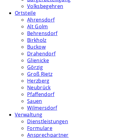
Volksbegehren
Ortsteile
Ahrensdorf
Alt Golm
Behrensdorf
Birkholz
Buckow
Drahendorf
Glienicke
Görzig
Groß Rietz
Herzberg
Neubrück
Pfaffendorf
Sauen
Wilmersdorf
Verwaltung
Dienstleistungen
Formulare
Ansprechpartner